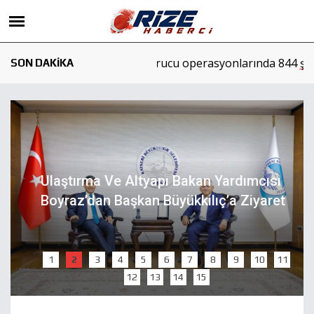
ğı: 71 ilde uyuşturucu operasyonlarında 844 şüpheli tutukland
SON DAKİKA
Ulaştırma Ve Altyapı Bakan Yardımcısı
Boyraz’dan Başkan Büyükkılıç’a Ziyaret
1
2
3
4
5
6
7
8
9
10
11
12
13
14
15