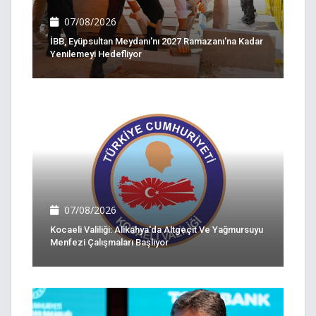
07/08/2026
İBB, Eyüpsultan Meydanı'nı 2027 Ramazanı'na Kadar
Yenilemeyi Hedefliyor
07/08/2026
Kocaeli Valiliği: Alikahya'da Altgeçit Ve Yağmursuyu
Menfezi Çalışmaları Başlıyor