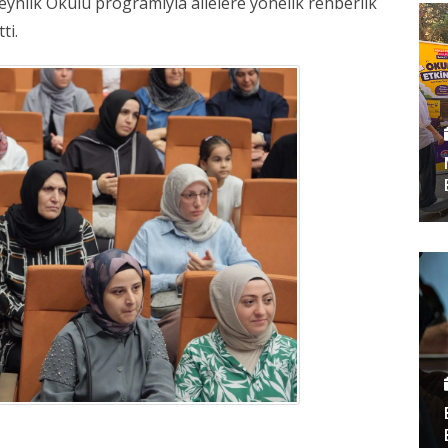
eynlik Okulu programıyla ailelere yönelik rehberlik
ti.