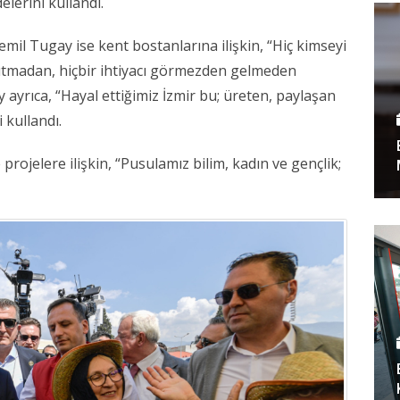
delerini kullandı.
mil Tugay ise kent bostanlarına ilişkin, “Hiç kimseyi
utmadan, hiçbir ihtiyacı görmezden gelmeden
 ayrıca, “Hayal ettiğimiz İzmir bu; üreten, paylaşan
 kullandı.
rojelere ilişkin, “Pusulamız bilim, kadın ve gençlik;