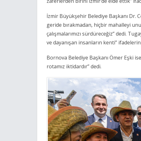
zaferlerden birini İzmir’de elde ettik” ifa
İzmir Büyükşehir Belediye Başkanı Dr. Ce
geride bırakmadan, hiçbir mahalleyi un
çalışmalarımızı sürdüreceğiz” dedi. Tugay
ve dayanışan insanların kenti” ifadelerini
Bornova Belediye Başkanı Ömer Eşki ise p
rotamız iktidardır” dedi.